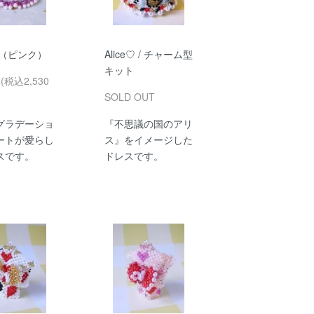
da（ピンク）
Alice♡ / チャーム型
キット
円(税込2,530
SOLD OUT
グラデーショ
『不思議の国のアリ
ートが愛らし
ス』をイメージした
スです。
ドレスです。