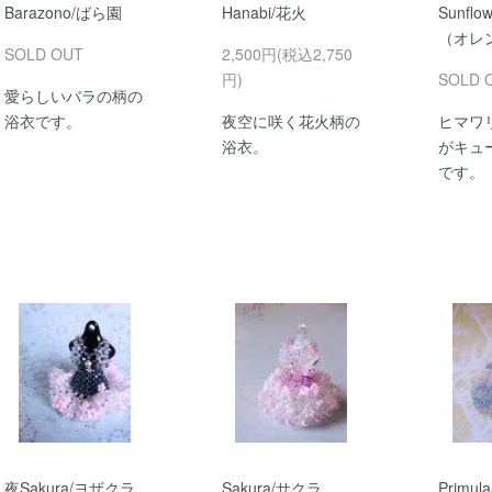
Barazono/ばら園
Hanabi/花火
Sunfl
（オレ
SOLD OUT
2,500円(税込2,750
円)
SOLD 
愛らしいバラの柄の
浴衣です。
夜空に咲く花火柄の
ヒマワ
浴衣。
がキュ
です。
夜Sakura/ヨザクラ
Sakura/サクラ
Primu