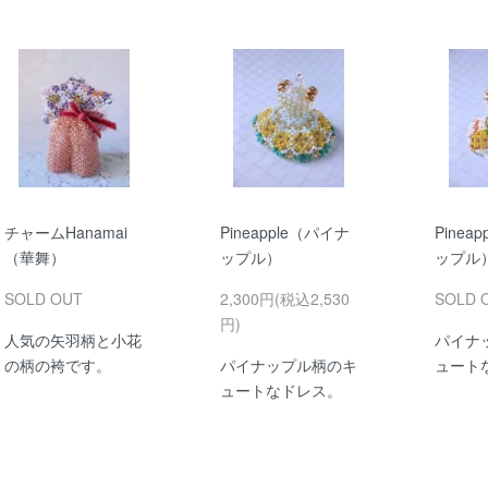
チャームHanamai
Pineapple（パイナ
Pinea
（華舞）
ップル）
ップル
SOLD OUT
2,300円(税込2,530
SOLD 
円)
人気の矢羽柄と小花
パイナ
の柄の袴です。
パイナップル柄のキ
ュート
ュートなドレス。