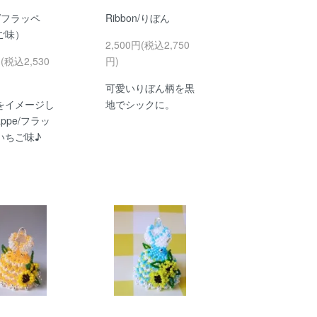
e/フラッペ
Ribbon/りぼん
ご味）
2,500円(税込2,750
円(税込2,530
円)
可愛いりぼん柄を黒
をイメージし
地でシックに。
appe/フラッ
いちご味♪