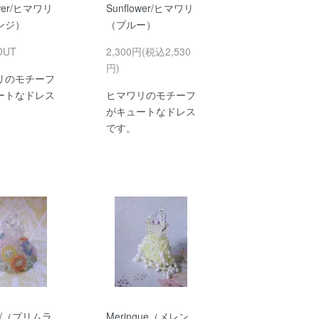
ower/ヒマワリ
Sunflower/ヒマワリ
ンジ）
（ブルー）
OUT
2,300円(税込2,530
円)
リのモチーフ
ートなドレス
ヒマワリのモチーフ
がキュートなドレス
です。
la/（プリムラ
Meringue（メレン