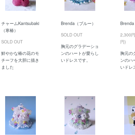
チャームKantsubaki
Brenda（ブルー）
Bren
（寒椿）
SOLD OUT
2,300
SOLD OUT
円)
胸元のグラデーショ
鮮やかな椿の花のモ
ンのハートが愛らし
胸元の
チーフを大胆に描き
いドレスです。
ンのハ
ました
いドレ