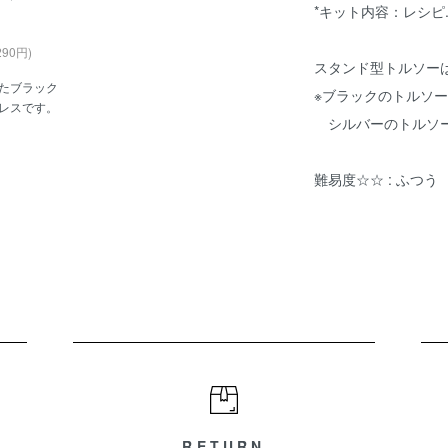
*キット内容：レシピ
290円)
スタンド型トルソー
たブラック
※ブラックのトルソ
レスです。
シルバーのトルソ
難易度☆☆ : ふつう
RETURN