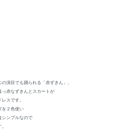
エの演目でも踊られる「赤ずきん」。
真っ赤なずきんとスカートが
ドレスです。
ズを２色使い
はシンプルなので
す。