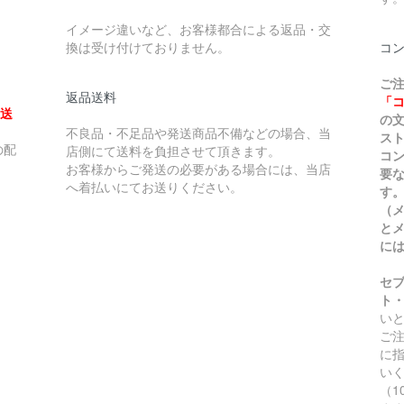
イメージ違いなど、お客様都合による返品・交
換は受け付けておりません。
コ
ご
返品送料
「
、送
の
不良品・不足品や発送商品不備などの場合、当
ス
の配
店側にて送料を負担させて頂きます。
コ
お客様からご発送の必要がある場合には、当店
要
へ着払いにてお送りください。
す
（
と
に
セ
ト
い
ご
に
い
（