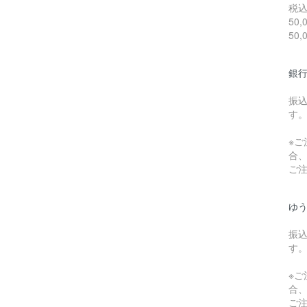
税
50
50
銀行
振
す
※ご
合
ご
ゆ
振
す
※ご
合
ご