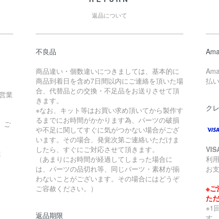
返品について
不良品
Ama
商品違い・個数違いにつきましては、基本的に
Am
商品到着日を含め7日間以内にご連絡を頂いた場
払
合、代替品との交換・不足品をお送りさせて頂
営業
きます。
ク
※なお、キット等はお買い求め頂いてから製作す
」
るまでにお時間がかかります為、パーツの破損
、ご
や不足に関してすぐに気がつかない場合がござ
います。その場合、発覚次第ご連絡いただけま
したら、すぐにご対応させて頂きます。
VI
ま
（あまりにお時間が経過してしまった場合に
利
は、パーツの品切れ等、同じパーツ・素材が揃
お支
わないことがございます。その場合にはどうぞ
ご容赦ください。）
※ご
た
※1
返品期限
す