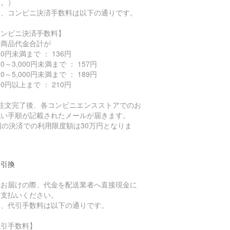
す。）
お、コンビニ決済手数料は以下の通りです。
コンビニ決済手数料】
込商品代金合計が
000円未満まで ： 136円
000～3,000円未満まで ： 157円
000～5,000円未満まで ： 189円
000円以上まで ： 210円
ご注文完了後、各コンビニエンスストアでのお
払い手順が記載されたメールが届きます。
回の決済での利用限度額は30万円となりま
。
金引換
品お届けの際、代金を配送業者へ直接現金に
お支払いください。
お、代引手数料は以下の通りです。
代引手数料】