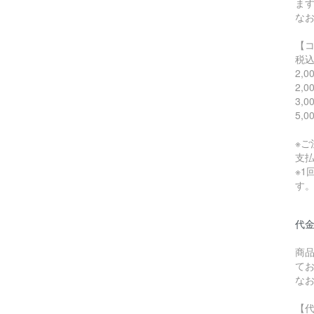
ま
な
【
税
2,
2,
3,
5,
※
支
※1
す
代
商
て
な
【