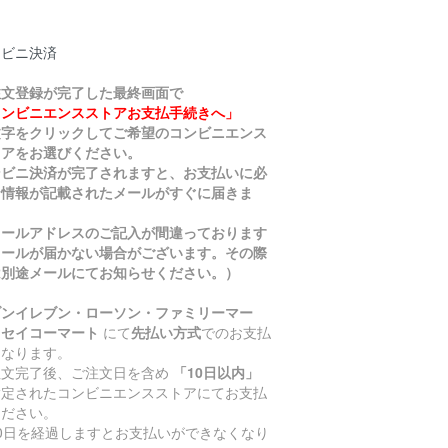
ンビニ決済
注文登録が完了した最終画面で
コンビニエンスストアお支払手続きへ」
文字をクリックしてご希望のコンビニエンス
トアをお選びください。
ンビニ決済が完了されますと、お支払いに必
な情報が記載されたメールがすぐに届きま
。
メールアドレスのご記入が間違っております
メールが届かない場合がございます。その際
は別途メールにてお知らせください。）
ブンイレブン・ローソン・ファミリーマー
・セイコーマート
にて
先払い方式
でのお支払
となります。
注文完了後、ご注文日を含め
「10日以内」
指定されたコンビニエンスストアにてお支払
ください。
10日を経過しますとお支払いができなくなり