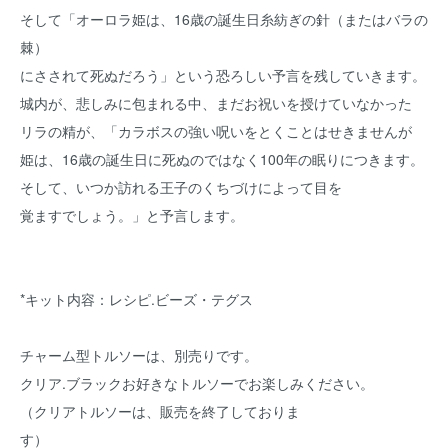
そして「オーロラ姫は、16歳の誕生日糸紡ぎの針（またはバラの
棘）
にさされて死ぬだろう」という恐ろしい予言を残していきます。
城内が、悲しみに包まれる中、まだお祝いを授けていなかった
リラの精が、「カラボスの強い呪いをとくことはせきませんが
姫は、16歳の誕生日に死ぬのではなく100年の眠りにつきます。
そして、いつか訪れる王子のくちづけによって目を
覚ますでしょう。」と予言します。
*キット内容：レシピ.ビーズ・テグス
チャーム型トルソーは、別売りです。
クリア.ブラックお好きなトルソーでお楽しみください。
（クリアトルソーは、販売を終了しておりま
す）