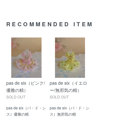
RECOMMENDED ITEM
pas de six（ピンク/
pas de six（イエロ
優雅の精）
ー/無邪気の精）
SOLD OUT
SOLD OUT
pas de six（パ・ド・シ
pas de six（パ・ド・シ
ス）優雅の精
ス）無邪気の精