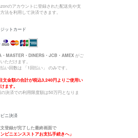
azonのアカウントに登録された配送先や支
い方法を利用して決済できます。
レジットカード
SA・MASTER・DINERS・JCB・AMEX
がご
用いただけます。
払い回数は 「1回払い」 のみです。
注文金額の合計が税込3,240円よりご使用い
だけます。
回の決済での利用限度額は50万円となりま
。
ンビニ決済
注文登録が完了した最終画面で
コンビニエンスストアお支払手続きへ」