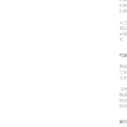
3,
5,
※
支
※1
す
代
商
て
な
【
税
50
50
銀行