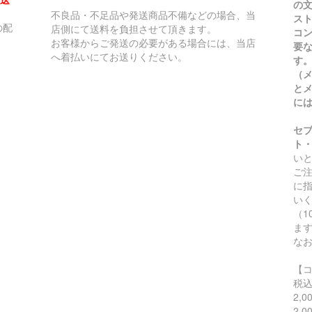
の
不良品・不足品や発送商品不備などの場合、当
ス
の配
店側にて送料を負担させて頂きます。
コ
お客様からご発送の必要がある場合には、当店
要
へ着払いにてお送りください。
す
（
と
に
セ
ト
い
ご
に
い
（
ま
な
【
税
2,
2,