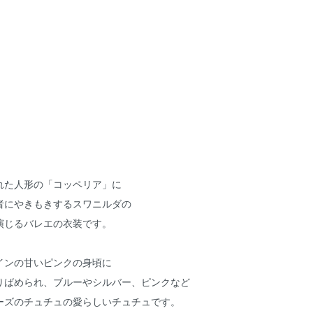
れた人形の「コッペリア」に
者にやきもきするスワニルダの
演じるバレエの衣装です。
インの甘いピンクの身頃に
りばめられ、ブルーやシルバー、ピンクなど
ーズのチュチュの愛らしいチュチュです。