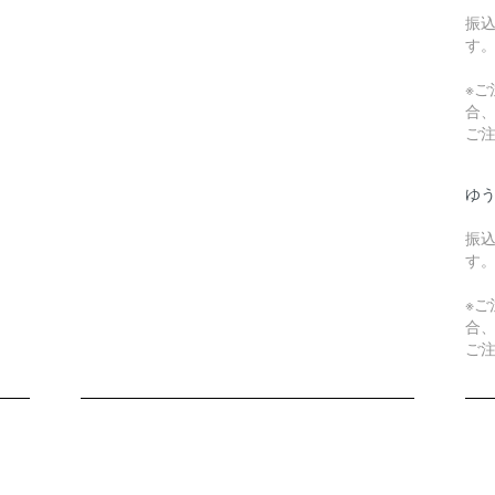
振
す
※ご
合
ご
ゆ
振
す
※ご
合
ご