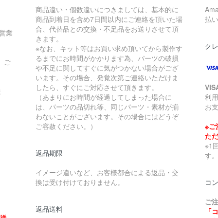
商品違い・個数違いにつきましては、基本的に
Am
商品到着日を含め7日間以内にご連絡を頂いた場
払
合、代替品との交換・不足品をお送りさせて頂
営業
きます。
ク
※なお、キット等はお買い求め頂いてから製作す
」
るまでにお時間がかかります為、パーツの破損
、ご
や不足に関してすぐに気がつかない場合がござ
います。その場合、発覚次第ご連絡いただけま
したら、すぐにご対応させて頂きます。
VI
ま
（あまりにお時間が経過してしまった場合に
利
は、パーツの品切れ等、同じパーツ・素材が揃
お支
わないことがございます。その場合にはどうぞ
ご容赦ください。）
※ご
た
※1
返品期限
す
イメージ違いなど、お客様都合による返品・交
換は受け付けておりません。
コ
ご
返品送料
「
、送