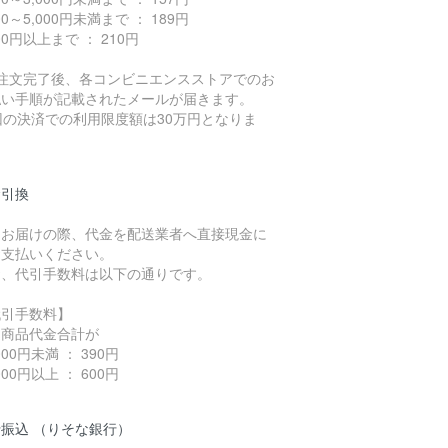
000～5,000円未満まで ： 189円
000円以上まで ： 210円
ご注文完了後、各コンビニエンスストアでのお
払い手順が記載されたメールが届きます。
回の決済での利用限度額は30万円となりま
。
金引換
品お届けの際、代金を配送業者へ直接現金に
お支払いください。
お、代引手数料は以下の通りです。
代引手数料】
込商品代金合計が
,000円未満 ： 390円
,000円以上 ： 600円
振込 （りそな銀行）