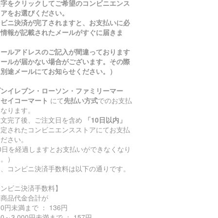
文字をクリックしてご希望のコンビニエンス
トアをお選びください。
ンビニ決済が完了されますと、お支払いに必
な情報が記載されたメールがすぐに届きま
。
メールアドレスのご記入が間違っております
メールが届かない場合がございます。その際
は別途メールにてお知らせください。）
ブンイレブン・ローソン・ファミリーマー
・セイコーマート
にて
先払い方式
でのお支払
となります。
注文完了後、ご注文日を含め
「10日以内」
指定されたコンビニエンスストアにてお支払
ください。
10日を経過しますとお支払いができなくなり
す。）
お、コンビニ決済手数料は以下の通りです。
コンビニ決済手数料】
込商品代金合計が
000円未満まで ： 136円
000～3,000円未満まで ： 157円