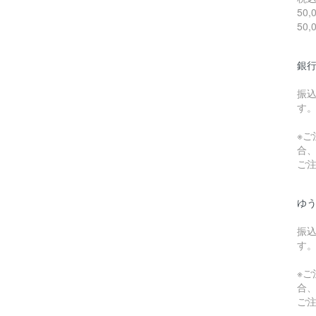
50
50
銀行
振
す
※ご
合
ご
ゆ
振
す
※ご
合
ご