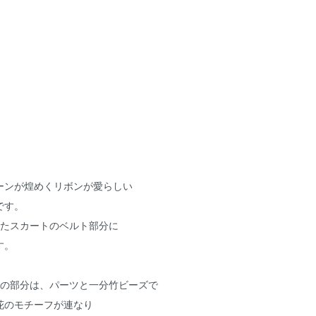
ーンが煌めくリボンが愛らしい
です。
ったスカートのベルト部分に
す。
トの部分は、パーツと一分竹ビーズで
花のモチーフが連なり