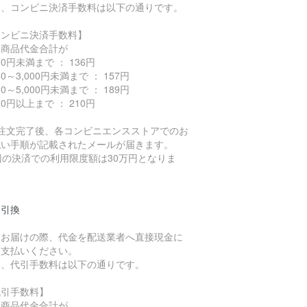
お、コンビニ決済手数料は以下の通りです。
コンビニ決済手数料】
込商品代金合計が
000円未満まで ： 136円
000～3,000円未満まで ： 157円
000～5,000円未満まで ： 189円
000円以上まで ： 210円
ご注文完了後、各コンビニエンスストアでのお
払い手順が記載されたメールが届きます。
回の決済での利用限度額は30万円となりま
。
金引換
品お届けの際、代金を配送業者へ直接現金に
お支払いください。
お、代引手数料は以下の通りです。
代引手数料】
込商品代金合計が