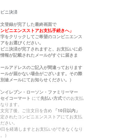
ンビニ決済
注文登録が完了した最終画面で
コンビニエンスストアお支払手続きへ」
文字をクリックしてご希望のコンビニエンス
トアをお選びください。
ンビニ決済が完了されますと、お支払いに必
な情報が記載されたメールがすぐに届きま
。
メールアドレスのご記入が間違っております
メールが届かない場合がございます。その際
は別途メールにてお知らせください。）
ブンイレブン・ローソン・ファミリーマー
・セイコーマート
にて
先払い方式
でのお支払
となります。
注文完了後、ご注文日を含め
「10日以内」
指定されたコンビニエンスストアにてお支払
ください。
10日を経過しますとお支払いができなくなり
す。）