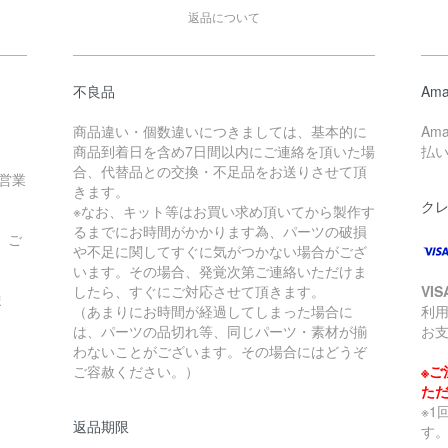
返品について
不良品
Ama
商品違い・個数違いにつきましては、基本的に
Am
商品到着日を含め7日間以内にご連絡を頂いた場
払
合、代替品との交換・不足品をお送りさせて頂
営業
きます。
ク
※なお、キット等はお買い求め頂いてから製作す
」
るまでにお時間がかかります為、パーツの破損
、ご
や不足に関してすぐに気がつかない場合がござ
います。その場合、発覚次第ご連絡いただけま
したら、すぐにご対応させて頂きます。
VI
ま
（あまりにお時間が経過してしまった場合に
利
は、パーツの品切れ等、同じパーツ・素材が揃
お支
わないことがございます。その場合にはどうぞ
ご容赦ください。）
※ご
た
※1
返品期限
す