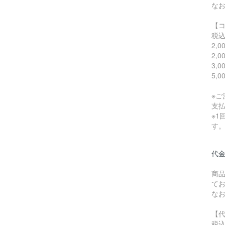
な
【
税
2,
2,
3,
5,
※
支
※1
す
代
商
て
な
【
税