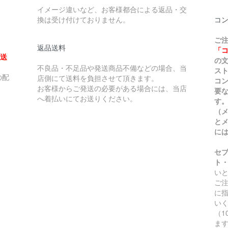
イメージ違いなど、お客様都合による返品・交
換は受け付けておりません。
コ
ご
返品送料
「
、送
の
不良品・不足品や発送商品不備などの場合、当
ス
の配
店側にて送料を負担させて頂きます。
コ
お客様からご発送の必要がある場合には、当店
要
へ着払いにてお送りください。
す
（
と
に
セ
ト
い
ご
に
い
（
ま